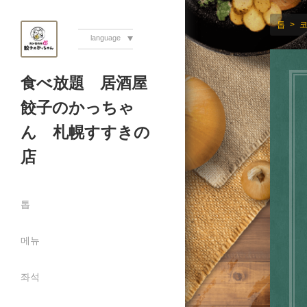
톱
language
食べ放題 居酒屋
餃子のかっちゃ
ん 札幌すすきの
店
톱
메뉴
좌석