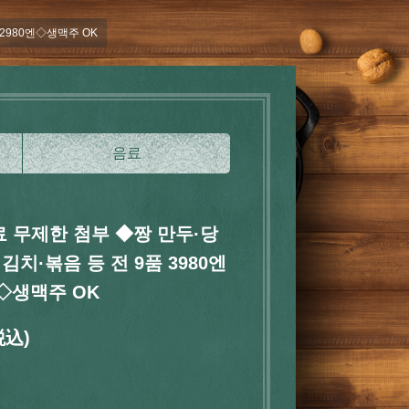
→2980엔◇생맥주 OK
음료
료 무제한 첨부 ◆짱 만두·당
김치·볶음 등 전 9품 3980엔
엔◇생맥주 OK
税込)