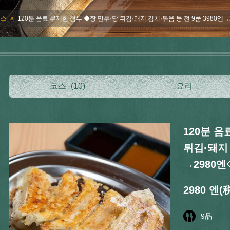
코스
120분 음료 무제한 첨부 ◆짱 만두·당 튀김·돼지 김치·볶음 등 전 9품 3980엔
코스
(10)
요리
120분 음
튀김·돼지 
→2980
2980 엔
(
9
品