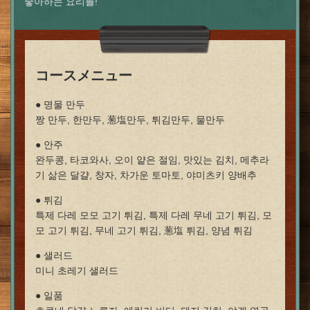
좋아하는 요리를!
コースメニュー
● 명물 만두
짱 만두, 한만두, 葱塩만두, 튀김만두, 물만두
● 안주
완두콩, 타코와사, 오이 얕은 절임, 맛있는 김치, 메추라
기 삶은 달걀, 창자, 차가운 토마토, 야미츠키 양배추
● 튀김
특제 다레 모모 고기 튀김, 특제 다레 무네 고기 튀김, 모
모 고기 튀김, 무네 고기 튀김, 葱塩 튀김, 양념 튀김
● 샐러드
미니 초레기 샐러드
● 일품