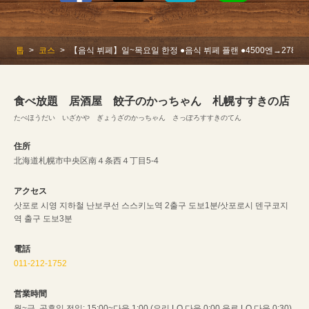
톱
코스
【음식 뷔페】일~목요일 한정 ●음식 뷔페 플랜 ●4500엔→2780엔
食べ放題 居酒屋 餃子のかっちゃん 札幌すすきの店
たべほうだい いざかや ぎょうざのかっちゃん さっぽろすすきのてん
住所
北海道札幌市中央区南４条西４丁目5-4
アクセス
삿포로 시영 지하철 난보쿠선 스스키노역 2출구 도보1분/삿포로시 덴구코지
역 출구 도보3분
電話
011-212-1752
営業時間
월~금, 공휴일 전일: 15:00~다음 1:00 (요리 LO 다음 0:00 음료 LO 다음 0:30)