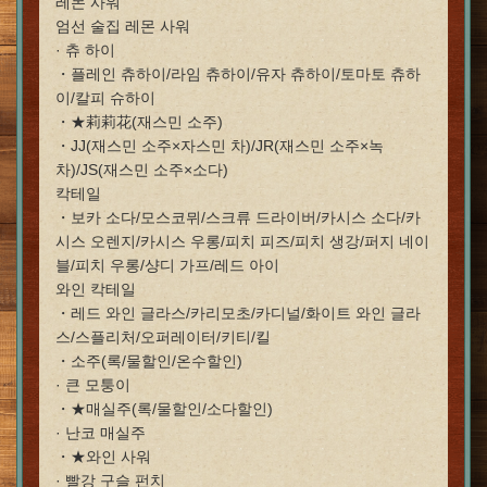
레몬 사워
엄선 술집 레몬 사워
· 츄 하이
・플레인 츄하이/라임 츄하이/유자 츄하이/토마토 츄하
이/칼피 슈하이
閉じる
・★莉莉花(재스민 소주)
・JJ(재스민 소주×자스민 차)/JR(재스민 소주×녹
차)/JS(재스민 소주×소다)
칵테일
・보카 소다/모스코뮈/스크류 드라이버/카시스 소다/카
시스 오렌지/카시스 우롱/피치 피즈/피치 생강/퍼지 네이
블/피치 우롱/샹디 가프/레드 아이
와인 칵테일
・레드 와인 글라스/카리모초/카디널/화이트 와인 글라
스/스플리처/오퍼레이터/키티/킬
・소주(록/물할인/온수할인)
· 큰 모퉁이
・★매실주(록/물할인/소다할인)
· 난코 매실주
・★와인 사워
· 빨강 구슬 펀치