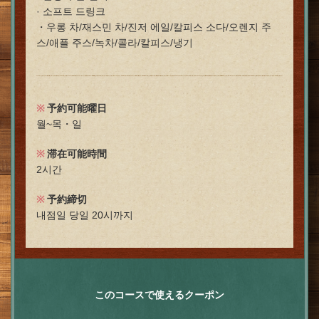
· 소프트 드링크
・우롱 차/재스민 차/진저 에일/칼피스 소다/오렌지 주
스/애플 주스/녹차/콜라/칼피스/냉기
予約可能曜日
월~목・일
滞在可能時間
2시간
予約締切
내점일 당일 20시까지
このコースで使えるクーポン