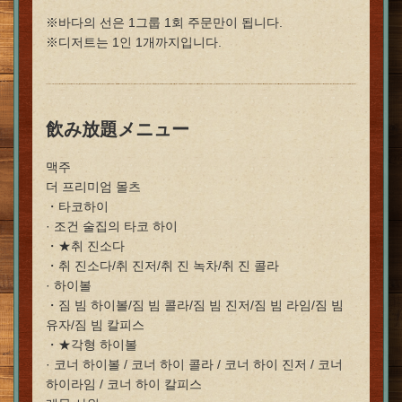
※바다의 선은 1그룹 1회 주문만이 됩니다.
※디저트는 1인 1개까지입니다.
飲み放題メニュー
맥주
더 프리미엄 몰츠
この店舗情報をシェアする
・타코하이
· 조건 술집의 타코 하이
・★취 진소다
【음식 뷔페】일~목요일 한정 ●음식 뷔페 플랜 ●4500엔
・취 진소다/취 진저/취 진 녹차/취 진 콜라
→2780엔 | 食べ放題 居酒屋 餃子のかっちゃん 札幌す
· 하이볼
すきの店
・짐 빔 하이볼/짐 빔 콜라/짐 빔 진저/짐 빔 라임/짐 빔
北海道札幌市中央区南４条西４丁目5-4
유자/짐 빔 칼피스
https://kacchansusukino.owst.jp/courses/213309091
・★각형 하이볼
· 코너 하이볼 / 코너 하이 콜라 / 코너 하이 진저 / 코너
お店情報をコピー
하이라임 / 코너 하이 칼피스