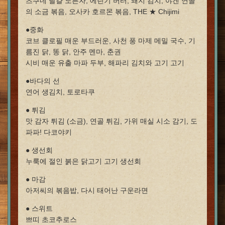
츠쿠네 달걀 노른자, 에린기 버터, 돼지 김치, 야겐 연골
의 소금 볶음, 오사카 호르몬 볶음, THE ★ Chijimi
●중화
코브 클로필 매운 부드러운, 사천 풍 마제 메밀 국수, 기
름진 닭, 똥 닭, 안주 멘마, 춘권
시비 매운 유출 마파 두부, 해파리 김치와 고기 고기
●바다의 선
연어 생김치, 토로타쿠
● 튀김
맛 감자 튀김 (소금), 연골 튀김, 가위 매실 시소 감기, 도
파파! 다코야키
● 생선회
누룩에 절인 붉은 닭고기 고기 생선회
● 마감
아저씨의 볶음밥, 다시 태어난 구운라면
● 스위트
쁘띠 초코추로스