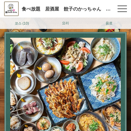
食べ放題 居酒屋 餃子のかっちゃん 札幌すすきの店
요리
음료
코스
(10)